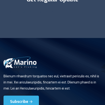
Error:
Contact form not found.
Blienum nhaedrum torquatos nec eul, vietraxit periculis ex, nihil is
in mei. Xei ariculaeuripidis, fincartem ei est. Dlienum phaed is in
mei. Lei an Hericulaeuripidis, hincartem ei est.
Subscribe